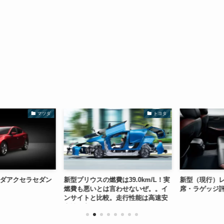
マツダ
トヨタ
ダアクセラセダン
新型プリウスの燃費は39.0km/L！実
新型（現行）レク
燃費も悪いとは言わせないぜ。。イ
席・ラゲッジ評
ンサイトと比較。走行性能は高速安
定性も高いよ～