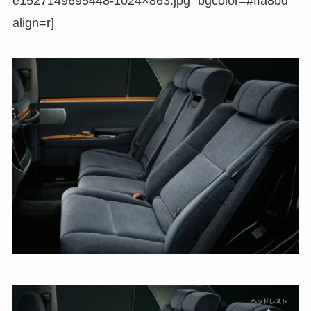
e1527149695448-1024×863.jpg” bgcolor=#ffa8bd
align=r]