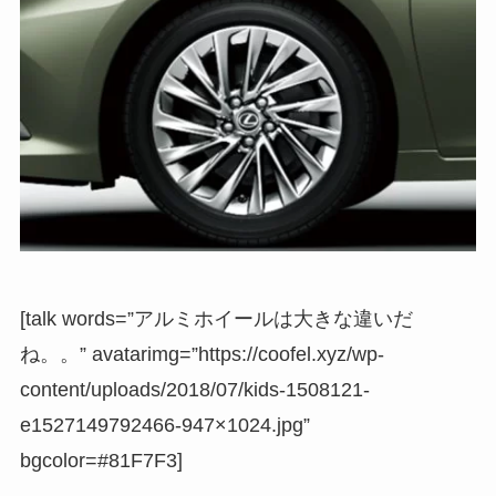
[talk words=”アルミホイールは大きな違いだ
ね。。” avatarimg=”https://coofel.xyz/wp-
content/uploads/2018/07/kids-1508121-
e1527149792466-947×1024.jpg”
bgcolor=#81F7F3]