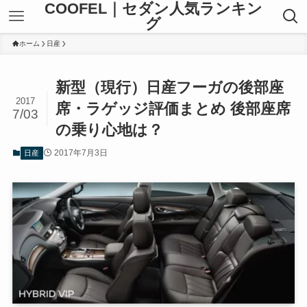
COOFEL｜セダン人気ランキン
グ
ホーム
日産
新型（現行）日産フーガの後部座
2017
席・ラゲッジ評価まとめ 後部座席
7/03
の乗り心地は？
2017年7月3日
日産