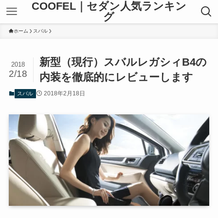
COOFEL｜セダン人気ランキン
グ
ホーム
スバル
新型（現行）スバルレガシィB4の
2018
2/18
内装を徹底的にレビューします
2018年2月18日
スバル