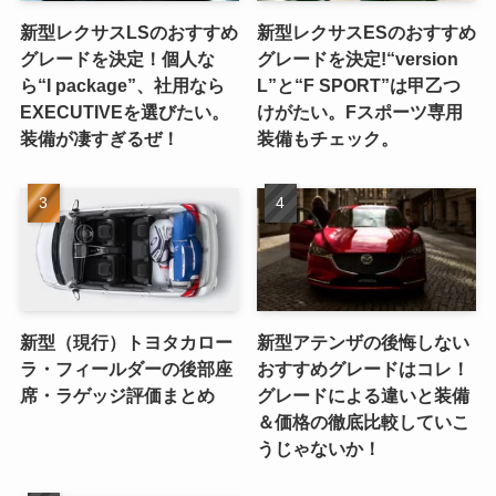
新型レクサスLSのおすすめ
新型レクサスESのおすすめ
グレードを決定！個人な
グレードを決定!“version
ら“I package”、社用なら
L”と“F SPORT”は甲乙つ
EXECUTIVEを選びたい。
けがたい。Fスポーツ専用
装備が凄すぎるぜ！
装備もチェック。
新型（現行）トヨタカロー
新型アテンザの後悔しない
ラ・フィールダーの後部座
おすすめグレードはコレ！
席・ラゲッジ評価まとめ
グレードによる違いと装備
＆価格の徹底比較していこ
うじゃないか！