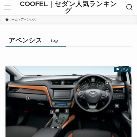
COOFEL｜セダン人気ランキン
グ
ホーム
アベンシス
アベンシス
– tag –
トヨタ