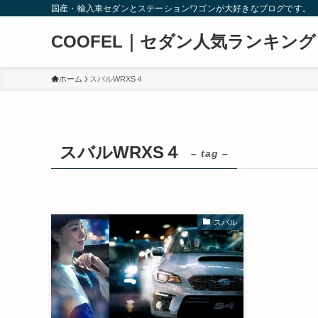
国産・輸入車セダンとステーションワゴンが大好きなブログです。
COOFEL｜セダン人気ランキング
ホーム
スバルWRXS４
スバルWRXS４
– tag –
スバル