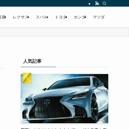
日産
レクサス
スバル
トヨタ
ホンダ
マツダ
人気記事