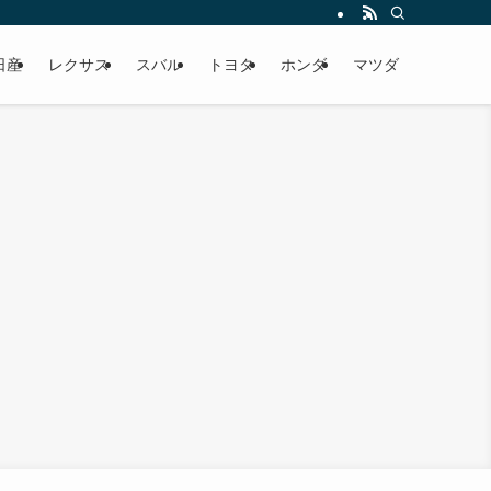
日産
レクサス
スバル
トヨタ
ホンダ
マツダ