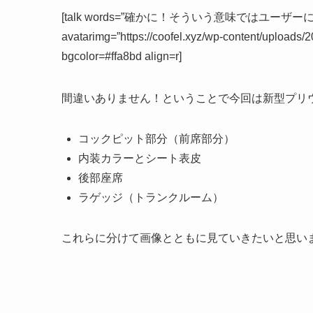
[talk words=”確かに！そういう意味ではユ
avatarimg=”https://coofel.xyz/wp-content/upload
bgcolor=#ffa8bd align=r]
間違いありません！ということで今回は新型プリウ
コックピット部分（前席部分）
内装カラーとシート表皮
後部座席
ラゲッジ（トランクルーム）
これらに分けて画像とともに見ていきたいと思い