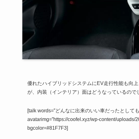
優れたハイブリッドシステムにEV走行性能も向上
が、内装（インテリア）面はどうなっているので
[talk words=”どんなに出来のいい車だった
avatarimg=”https://coofel.xyz/wp-content/upload
bgcolor=#81F7F3]