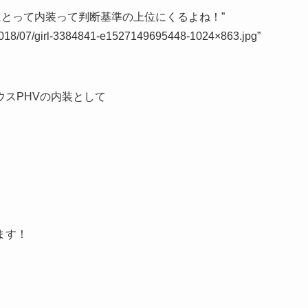
ーザーにとって内装って判断基準の上位にくるよね！”
s/2018/07/girl-3384841-e1527149695448-1024×863.jpg”
スPHVの内装として
ます！