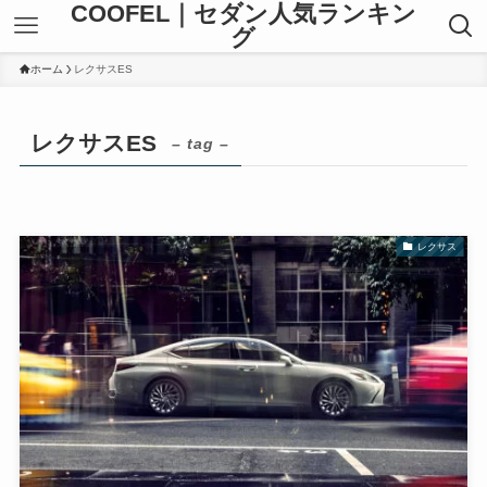
COOFEL｜セダン人気ランキン
グ
ホーム
レクサスES
レクサスES
– tag –
レクサス