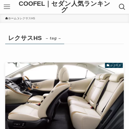
COOFEL｜セダン人気ランキン
グ
ホーム
レクサスHS
レクサスHS
– tag –
レクサス